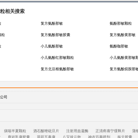
粒相关搜索
粒
复方氨酚那敏
氨酚那敏颗粒
颗粒
复方氨酚那敏胶囊
复方氨酚黄那敏
粒
小儿氨酚那敏
氨酚咖那敏
小儿氨酚红那敏颗粒
小儿氨酚黄那敏
复方北豆根氨酚那敏
复方氨酚烷胺那
公司
痰喘半夏颗粒
酒石酸唑砒旦片
注射用血凝酶
正清疼痛宁缓释片
蒲
片
鹿岩乳康胶囊
苗药五毒康
八宝拔云散
神农百毒喷剂
振元胶囊