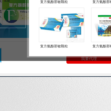
产品卖点：
国家医保 专利产品
复方氨酚那敏颗粒
复方氨酚那
机制 有培训 有广告支持
销售渠道：
医院 药店 医院和
025
联系时告知来自东方医药网
复方氨酚那敏颗粒
复方氨酚那
我要代理
中药产品