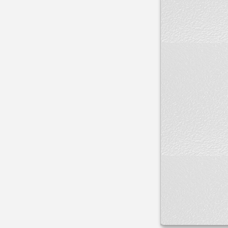
产品规格
卫生许可
成份
性状
不良反应
注意事项
禁忌
贮藏
保质期
备注