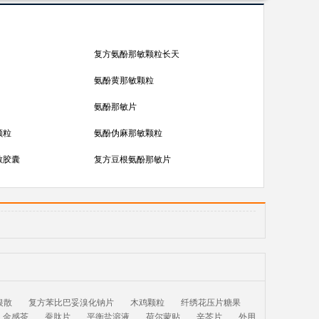
复方氨酚那敏颗粒长天
氨酚黄那敏颗粒
氨酚那敏片
颗粒
氨酚伪麻那敏颗粒
敏胶囊
复方豆根氨酚那敏片
银散
复方苯比巴妥溴化钠片
木鸡颗粒
纤绣花压片糖果
金感茶
蚕肽片
平衡盐溶液
荷尔蒙贴
辛芩片
外用