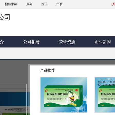
招标中标
展会
资讯
招聘
[
公司
介
公司相册
荣誉资质
企业新闻
复方氨酚那敏颗粒
产品推荐
浏览次数(
104211
) 更新时间：8年前
品牌名称：
型号规格：
复方 10g*10袋 1
批准文号：
H43021850
产品标签：