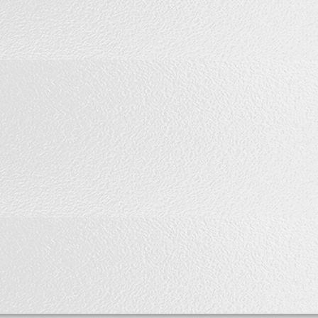
复方 10g*10袋 120盒/件
证