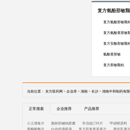
复方氨酚那敏颗
复方氨酚那敏颗
复方氨酚黄那敏
复方安酚那敏颗
氨酚黄那敏
复方那敏颗粒
当前位置：
东方医药网 >
企业库 >
湖南 >
长沙 >
湖南中和制药有限
正常搜索
企业推荐
产品推荐
小儿增食片
胞林胆碱钠胶囊
辛伐他汀钙片
甲硝唑原料
黄酮哌酪片
白内停滴眼液
复方双氢青蒿素片
鹿岩乳康