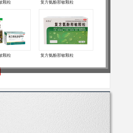
 基药 市场保护 年终返利 无需保证金 有退货
敏颗粒
复方氨酚那敏颗粒
药 其它
-57950697
敏颗粒
复方氨酚那敏颗粒