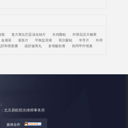
银散
复方苯比巴妥溴化钠片
木鸡颗粒
纤绣花压片糖果
金感茶
蚕肽片
平衡盐溶液
荷尔蒙贴
辛芩片
外用
疏肝和胃胶囊
疏肝健胃丸
多维酸软膏
羟丙甲纤维素
：
ved 律师支持：北京易欧阳光律师事务所
媒体合作