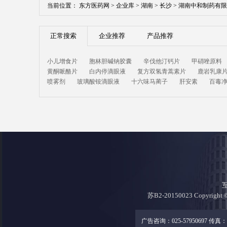
当前位置：
东方医药网 >
企业库 >
湖南 >
长沙 >
湖南中和制药有限
正常搜索
企业推荐
产品推荐
小儿增食片
胞林胆碱钠胶囊
辛伐他汀钙片
甲硝唑原料
黄酮哌酪片
白内停滴眼液
复方双氢青蒿素片
鹿岩乳康
喷雾剂
玻璃酸铵滴眼液
十六味马蔺子
肝安素
百毒
苏B2-20150023 Copyri
广告咨询：025-57950697 传真：02