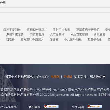
公司
痰喘半夏颗粒
酒石酸唑砒旦片
注射用血凝酶
正清疼痛宁缓释片
蒲
片
鹿岩乳康胶囊
苗药五毒康
八宝拔云散
神农百毒喷剂
振元胶囊
净
胭脂粉
复方三叶香茶菜片
保健液
小儿速补颗粒
四君子合剂
湖南中和制药有限公司企业商铺
|
技术支持：东方医药网
电脑版
手机版
互联网药品信息证书编号：(苏)-经营性-2020-0005 增值电信业务经营许可证编号
ght ©南京瑞凡科技发展有限公司 2003-2026 yaozs.com All Rights Reser
5-57950697
客服咨询
业务咨询